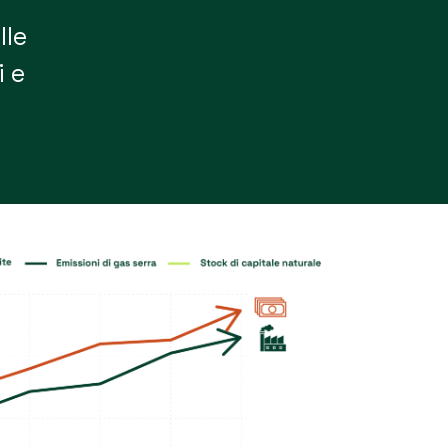
lle
i e