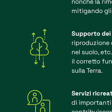
nonché la rim
mitigando gli
Supporto dei 
riproduzione d
nel suolo, et
il corretto f
sulla Terra.
Servizi ricrea
di importanti 
contribuiscon