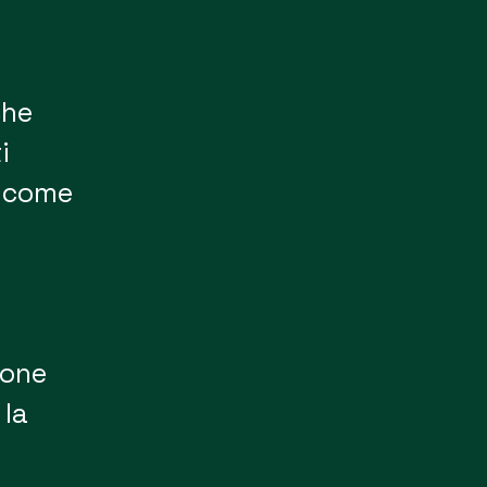
he
i
i, come
ione
 la