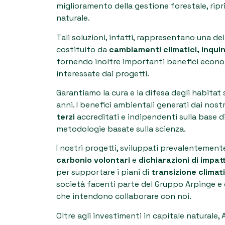
miglioramento della gestione forestale, ripr
naturale.
Tali soluzioni, infatti, rappresentano una del
costituito da
cambiamenti climatici, inqu
fornendo inoltre importanti benefici economi
interessate dai progetti.
Garantiamo la cura e la difesa degli habitat
anni. I benefici ambientali generati dai nos
terzi
accreditati e indipendenti sulla base d
metodologie basate sulla scienza.
I nostri progetti, sviluppati prevalentemente
carbonio volontari
e
dichiarazioni di impat
per supportare i piani di
transizione climat
società facenti parte del Gruppo Arpinge e d
che intendono collaborare con noi.
Oltre agli investimenti in capitale naturale,