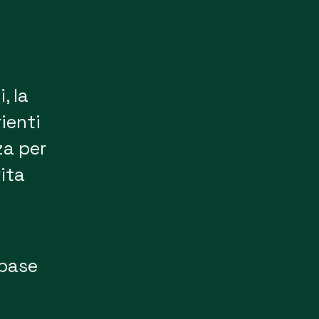
, la
rienti
za per
ita
 base